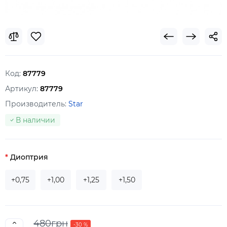
Код:
87779
Артикул:
87779
Производитель:
Star
В наличии
Диоптрия
+0,75
+1,00
+1,25
+1,50
480грн
-30 %