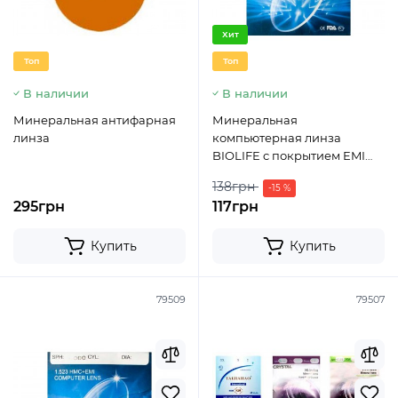
Хит
Топ
Топ
В наличии
В наличии
Минеральная антифарная
Минеральная
линза
компьютерная линза
BIOLIFE c покрытием EMI
Ind. 1,523 Ø65 (±0.0 / ±4.0)
138грн
-15 %
295грн
117грн
Купить
Купить
79509
79507