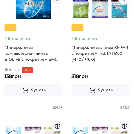
Топ
Топ
В наличии
В наличии
Минеральная
Минеральная линза KM+AR
компьютерная линза
с покрытием Ind. 1,71 Ø60
BIOLIFE c покрытием EMI
(+11.0 / +16.0)
Ind. 1,523 Ø65 (±4.5 / ±6.0)
164грн
-16 %
138грн
318грн
Купить
Купить
82326
82327