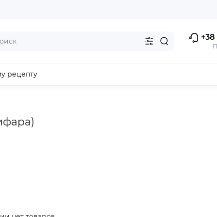
+38 
П
му рецепту
тифара)
ии нет товаров.