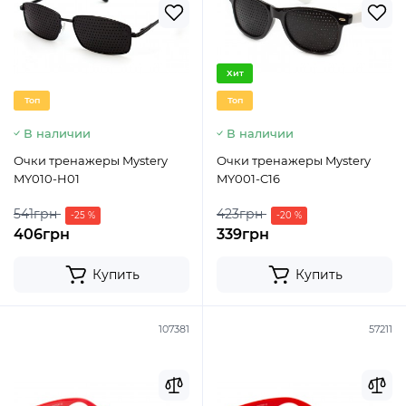
Хит
Топ
Топ
В наличии
В наличии
Очки тренажеры Mystery
Очки тренажеры Mystery
MY010-H01
MY001-C16
541грн
423грн
-25 %
-20 %
406грн
339грн
Купить
Купить
107381
57211