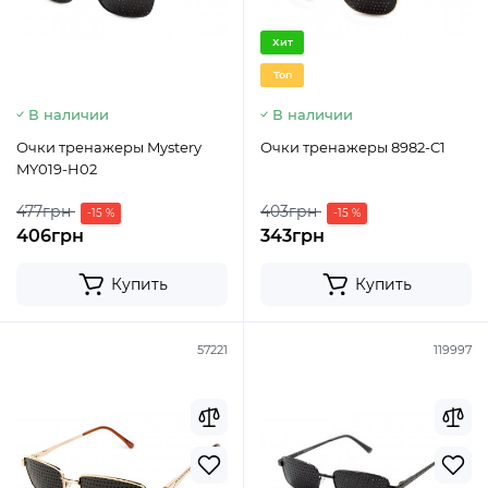
Хит
Топ
В наличии
В наличии
Очки тренажеры Mystery
Очки тренажеры 8982-C1
MY019-H02
477грн
403грн
-15 %
-15 %
406грн
343грн
Купить
Купить
57221
119997