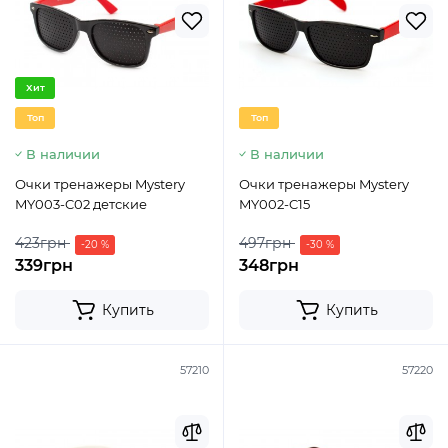
Хит
Топ
Топ
В наличии
В наличии
Очки тренажеры Mystery
Очки тренажеры Mystery
MY003-C02 детские
MY002-C15
423грн
497грн
-20 %
-30 %
339грн
348грн
Купить
Купить
57210
57220