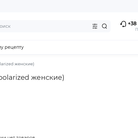
+38 
П
му рецепту
arized женские)
olarized женские)
ии нет товаров.