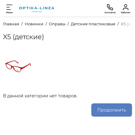
Меню
Контакты
Кабинет
Главная
Новинки
Оправы
Детские пластиковые
X5 (де
X5 (детские)
В данной категории нет товаров.
Продолжить