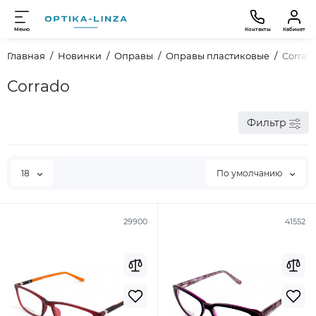
Меню
Контакты
Кабинет
Главная
Новинки
Оправы
Оправы пластиковые
Corrad
Corrado
Фильтр
18
По умолчанию
29900
41552