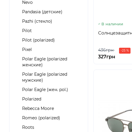
Nevo
Pandasia (детские)
Pazhi (стекло)
В наличии
Pilot
Солнцезащитны
Pilot (polarized)
Pixel
436грн
-25 %
327грн
Polar Eagle (polarized
женские)
Polar Eagle (polarized
мужские)
Polar Eagle (жен. pol.)
Polarized
Rebecca Moore
Romeo (polarized)
Roots