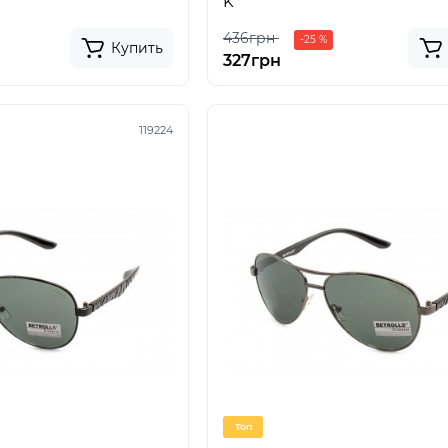
K
436грн
-25 %
Купить
327грн
119224
Топ