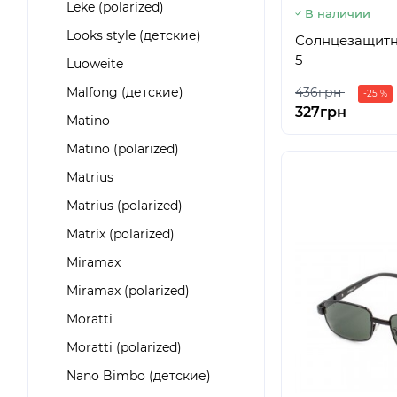
Leke (polarized)
В наличии
Looks style (детские)
Солнцезащитны
5
Luoweite
Malfong (детские)
436грн
-25 %
327грн
Matino
Matino (polarized)
Matrius
Matrius (polarized)
Matrix (polarized)
Miramax
Miramax (polarized)
Moratti
Moratti (polarized)
Nano Bimbo (детские)