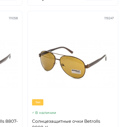
111058
119247
Топ
В наличии
ls 8807-
Солнцезащитные очки Betrolls