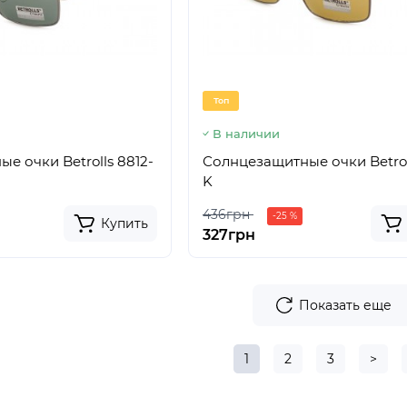
Топ
В наличии
е очки Betrolls 8812-
Солнцезащитные очки Betrol
K
436грн
-25 %
Купить
327грн
Показать еще
1
2
3
>