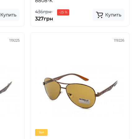
8808-K
436грн
-25 %
Купить
Купить
327грн
119225
119226
Топ