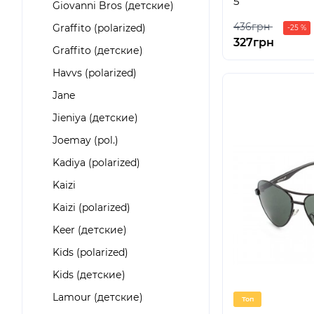
5
Giovanni Bros (детские)
436грн
Graffito (polarized)
-25 %
327грн
Graffito (детские)
Havvs (polarized)
Jane
Jieniya (детские)
Joemay (pol.)
Kadiya (polarized)
Kaizi
Kaizi (polarized)
Keer (детские)
Kids (polarized)
Kids (детские)
Lamour (детские)
Топ