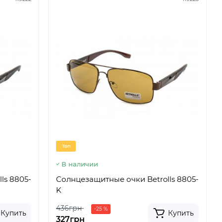
Топ
В наличии
ls 8805-
Солнцезащитные очки Betrolls 8805-
K
436грн
-25 %
Купить
Купить
327грн