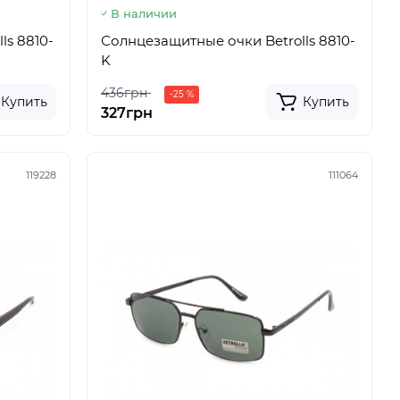
В наличии
ls 8810-
Солнцезащитные очки Betrolls 8810-
K
436грн
-25 %
Купить
Купить
327грн
119228
111064