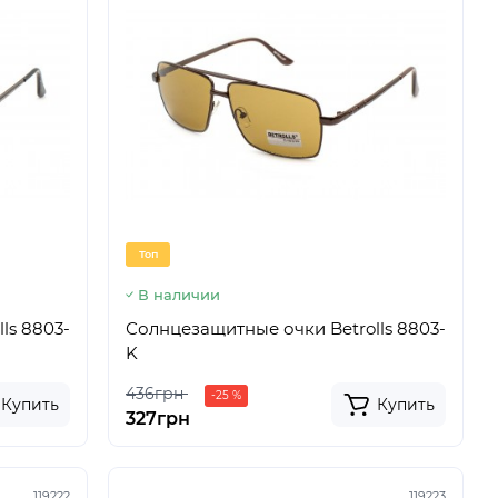
Топ
В наличии
ls 8803-
Солнцезащитные очки Betrolls 8803-
K
436грн
-25 %
Купить
Купить
327грн
119222
119223