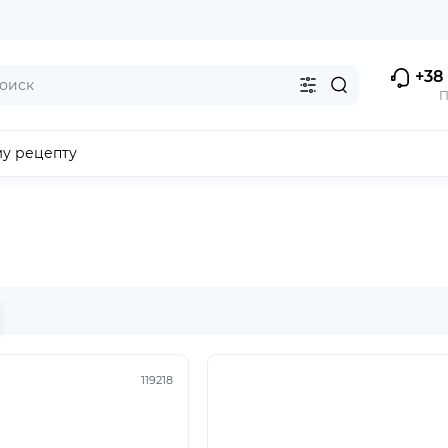
+38 
П
му рецепту
119218