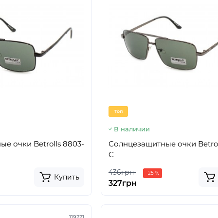
Топ
В наличии
е очки Betrolls 8803-
Солнцезащитные очки Betrol
C
436грн
-25 %
Купить
327грн
119221