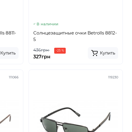
В наличии
s 8811-
Солнцезащитные очки Betrolls 8812-
5
436грн
-25 %
Купить
Купить
327грн
111066
119230