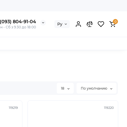
(093) 804-91-04
0
Ру
н - Сб з 9:30 до 18:00
18
По умолчанию
119219
119220