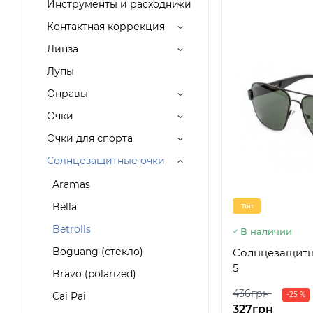
Инструменты и расходники
Контактная коррекция
Линза
Лупы
Оправы
Очки
Очки для спорта
Солнцезащитные очки
Aramas
Bella
Топ
Betrolls
В наличии
Boguang (стекло)
Солнцезащитны
5
Bravo (polarized)
436грн
Cai Pai
-25 %
327грн