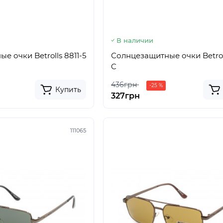
В наличии
е очки Betrolls 8811-5
Солнцезащитные очки Betroll
C
436грн
-25 %
Купить
327грн
111065