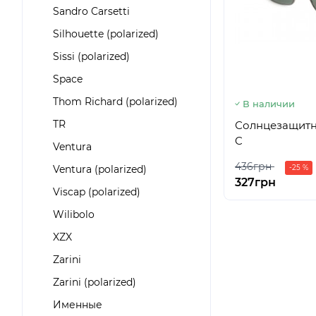
Sandro Carsetti
Silhouette (polarized)
Sissi (polarized)
Space
Thom Richard (polarized)
В наличии
TR
Солнцезащитны
C
Ventura
436грн
Ventura (polarized)
-25 %
327грн
Viscap (polarized)
Wilibolo
XZX
Zarini
Zarini (polarized)
Именные