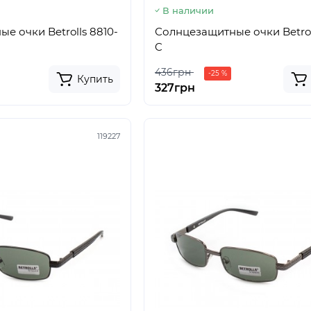
В наличии
е очки Betrolls 8810-
Солнцезащитные очки Betrol
C
436грн
-25 %
Купить
327грн
119227