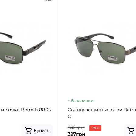
В наличии
е очки Betrolls 8805-
Солнцезащитные очки Betrol
C
436грн
-25 %
Купить
327грн