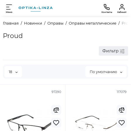
Меню
Контакты
Кабинет
Главная
Новинки
Оправы
Оправы металлические
Prou
Proud
Фильтр
18
По умолчанию
97290
117079