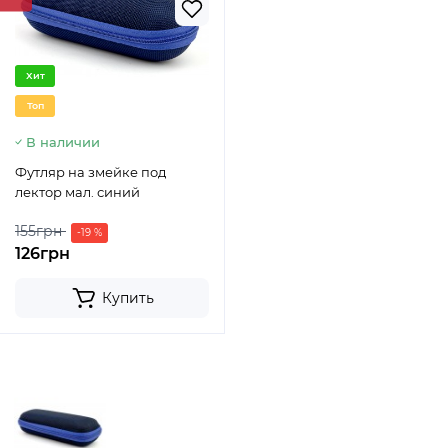
Хит
Топ
В наличии
Футляр на змейке под
лектор мал. синий
155грн
-19 %
126грн
Купить