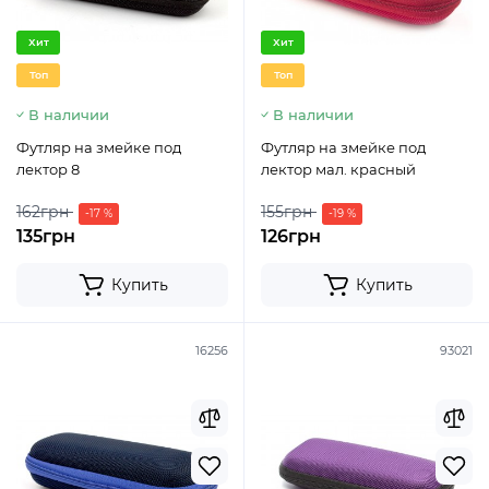
Хит
Хит
Топ
Топ
В наличии
В наличии
Футляр на змейке под
Футляр на змейке под
лектор 8
лектор мал. красный
162грн
155грн
-17 %
-19 %
135грн
126грн
Купить
Купить
16256
93021