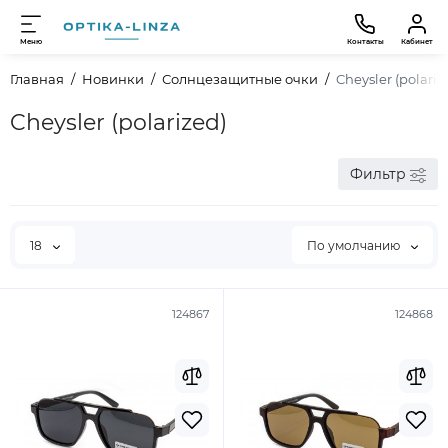
Меню
Контакты
Кабинет
Главная
Новинки
Солнцезащитные очки
Cheysler (polariz
Cheysler (polarized)
Фильтр
18
По умолчанию
124867
124868