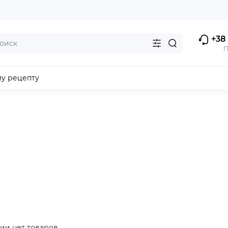
+38 
П
му рецепту
ии нет товаров.