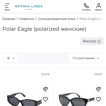
Меню
Контакты
Кабинет
Главная
Новинки
Солнцезащитные очки
Polar Eagle (pol
Polar Eagle (polarized женские)
Фильтр
18
По умолчанию
124278
105637