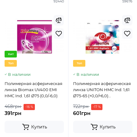
92440
59676
Хит
Топ
Топ
В наличии
В наличии
Полимерная асферическая
Полимерная асферическая
линза Biomax UV400 EMI
линза UNITON HMC Ind. 1,61
HMC Ind. 1,61 Ø75 (0,0/-6,0)
Ø75-65 (+0,0/+6,0)
(-0,0/-10,00)
468грн
722грн
-16 %
-17 %
391грн
601грн
Купить
Купить