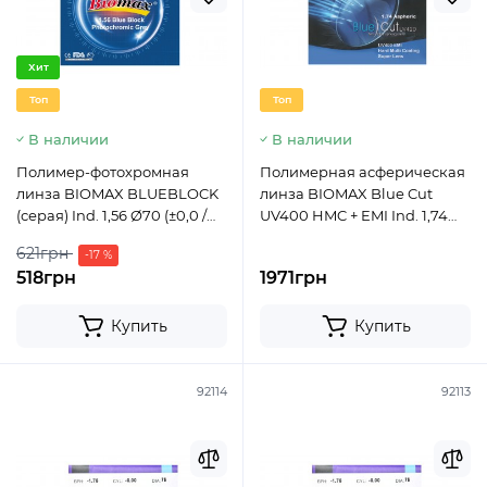
Хит
Топ
Топ
В наличии
В наличии
Полимер-фотохромная
Полимерная асферическая
линза BIOMAX BLUEBLOCK
линза BIOMAX Blue Cut
(серая) Ind. 1,56 Ø70 (±0,0 /
UV400 HMC + EMI Ind. 1,74
±6,0)
Ø70 (0,0 / -15,0)
621грн
-17 %
518грн
1971грн
Купить
Купить
92114
92113