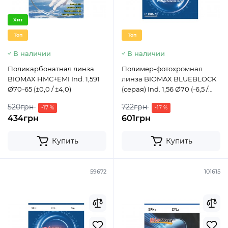
Хит
Топ
Топ
В наличии
В наличии
Поликарбонатная линза
Полимер-фотохромная
BIOMAX HMC+EMI Ind. 1,591
линза BIOMAX BLUEBLOCK
Ø70-65 (±0,0 / ±4,0)
(серая) Ind. 1,56 Ø70 (-6,5 /
-8,0)
520грн
722грн
-17 %
-17 %
434грн
601грн
Купить
Купить
59672
101615