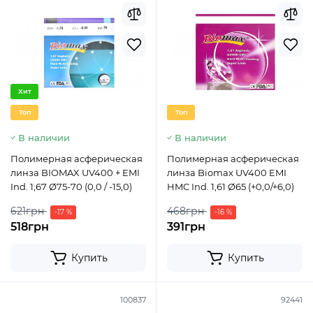
Хит
Топ
Топ
В наличии
В наличии
Полимерная асферическая
Полимерная асферическая
линза BIOMAX UV400 + EMI
линза Biomax UV400 EMI
Ind. 1,67 Ø75-70 (0,0 / -15,0)
HMC Ind. 1,61 Ø65 (+0,0/+6,0)
621грн
468грн
-17 %
-16 %
518грн
391грн
Купить
Купить
100837
92441