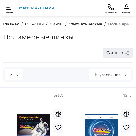
Меню
Контакты
Кабинет
Главная
ОПРАВЫ
Линзы
Стигматические
Полимерные
Полимерные линзы
Фильтр
18
По умолчанию
59673
92112