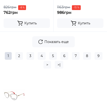
826грн
1163грн
-8 %
-15 %
762грн
986грн
Купить
Купить
Показать еще
1
2
3
4
5
6
7
8
9
>
>|