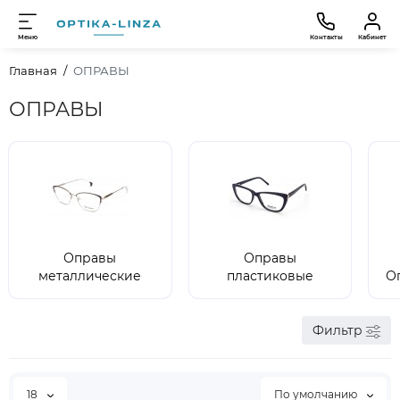
Меню
Контакты
Кабинет
Главная
ОПРАВЫ
ОПРАВЫ
Оправы
Оправы
металлические
пластиковые
О
Фильтр
18
По умолчанию