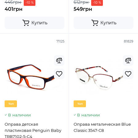
446грн
612грн
-10 %
-10 %
401грн
549грн
Купить
Купить
71125
81829
Топ
Топ
В наличии
В наличии
Оправа детская
Оправа металическая Blue
пластиковая Penguin Baby
Classic 3547-C8
TRB7102-5-C4