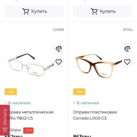
Купить
Купить
101988
81744
Топ
Топ
В наличии
В наличии
Фильтр
Оправа металлическая
Оправа пластиковая
Safllo 7802-C5
Corrado L003-C3
700грн
-5 %
662грн
863грн