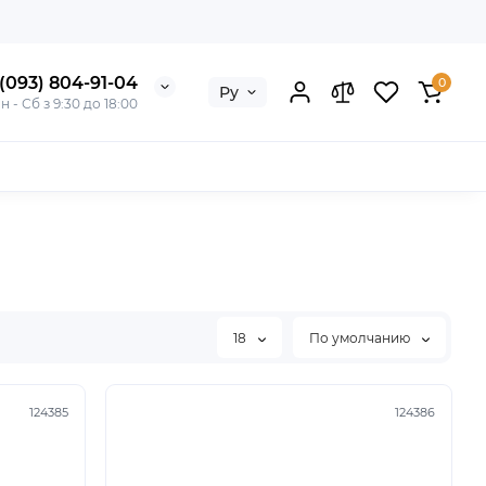
(093) 804-91-04
0
Ру
н - Сб з 9:30 до 18:00
18
По умолчанию
124385
124386