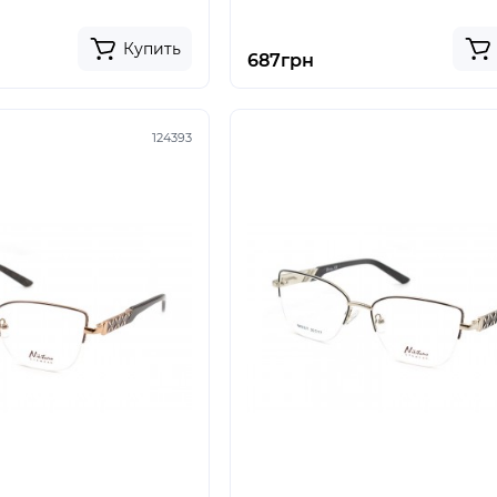
Купить
687грн
124393