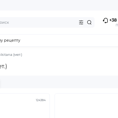
+38 
П
му рецепту
ikitana (мет.)
т.)
124384