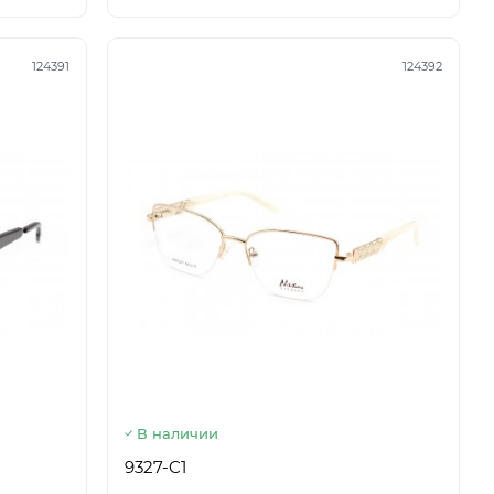
124391
124392
В наличии
9327-C1