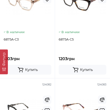
В наличии
В наличии
6875A-C3
6875A-C5
Фильтр
1203грн
1203грн
Купить
Купить
124082
124083