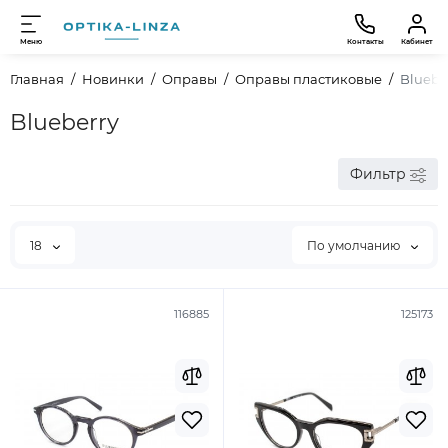
Меню
Контакты
Кабинет
Главная
Новинки
Оправы
Оправы пластиковые
Bluebe
Blueberry
Фильтр
18
По умолчанию
116885
125173