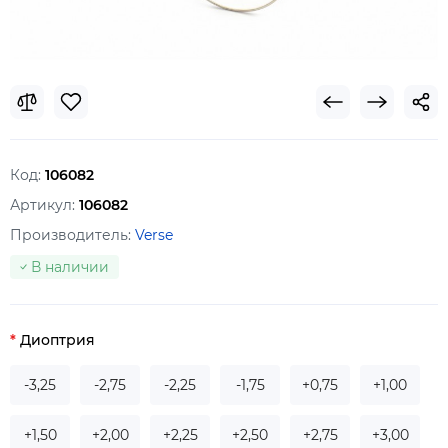
Код:
106082
Артикул:
106082
Производитель:
Verse
В наличии
Диоптрия
-3,25
-2,75
-2,25
-1,75
+0,75
+1,00
+1,50
+2,00
+2,25
+2,50
+2,75
+3,00