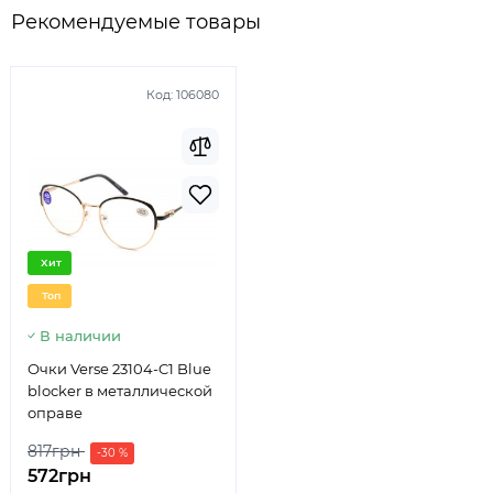
Рекомендуемые товары
Код:
106080
Хит
Топ
В наличии
Очки Verse 23104-C1 Blue
blocker в металлической
оправе
817грн
-30 %
572грн