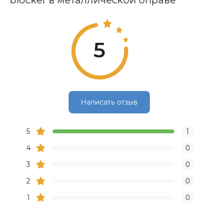
blocker в металлической оправе
5
Написать отзыв
5
1
4
0
3
0
2
0
1
0